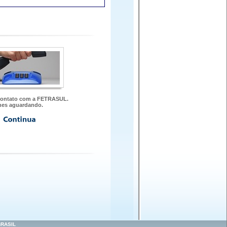
contato com a FETRASUL.
hes aguardando.
RASIL