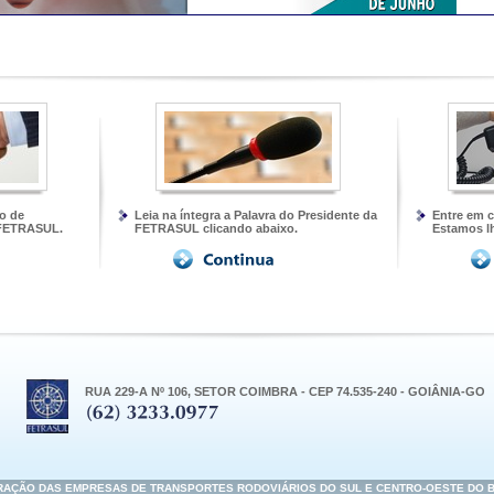
ão de
Leia na íntegra a Palavra do Presidente da
Entre em 
 FETRASUL.
FETRASUL clicando abaixo.
Estamos l
RUA 229-A Nº 106, SETOR COIMBRA - CEP 74.535-240 - GOIÂNIA-GO
RAÇÃO DAS EMPRESAS DE TRANSPORTES RODOVIÁRIOS DO SUL E CENTRO-OESTE DO B